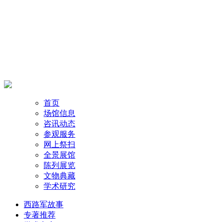
首页
场馆信息
咨讯动态
参观服务
网上祭扫
全景展馆
陈列展览
文物典藏
学术研究
西路军故事
专著推荐