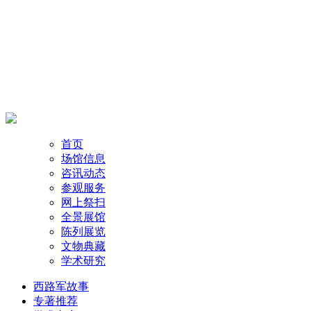
首页
场馆信息
咨讯动态
参观服务
网上祭扫
全景展馆
陈列展览
文物典藏
学术研究
西路军故事
专著推荐